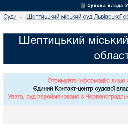
Судова влада 
Суди
Шептицький міський суд Львівської о
•
Шептицький міський 
област
Отримуйте інформацію лише 
Єдиний Контакт-центр судової влад
Увага, суд перейменовано з Червоноградськи