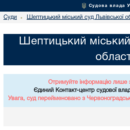
Судова влада 
Суди
Шептицький міський суд Львівської о
•
Шептицький міський 
област
Отримуйте інформацію лише 
Єдиний Контакт-центр судової влад
Увага, суд перейменовано з Червоноградськи