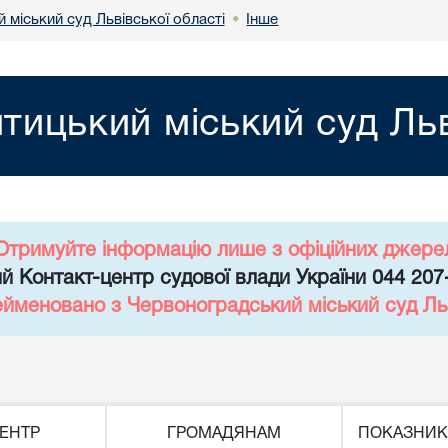
міський суд Львівської області
Інше
•
ицький міський суд Льв
Отримуйте інформацію лише з офіційних джере
й Контакт-центр судової влади України 044 207
ейменовано з Червоноградський міський суд Льв
ЕНТР
ГРОМАДЯНАМ
ПОКАЗНИК