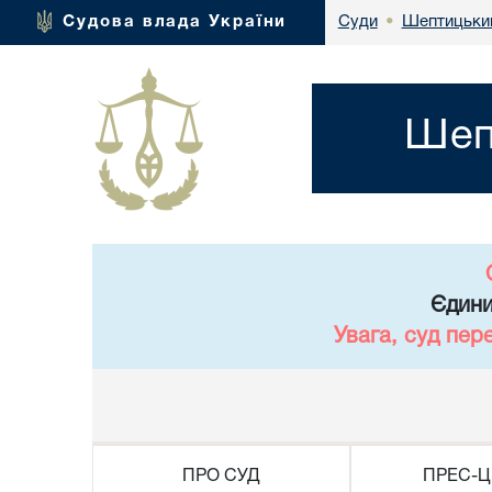
Шептицький 
Судова влада України
Суди
•
Шепт
Єдини
Увага, суд пер
ПРО СУД
ПРЕС-Ц