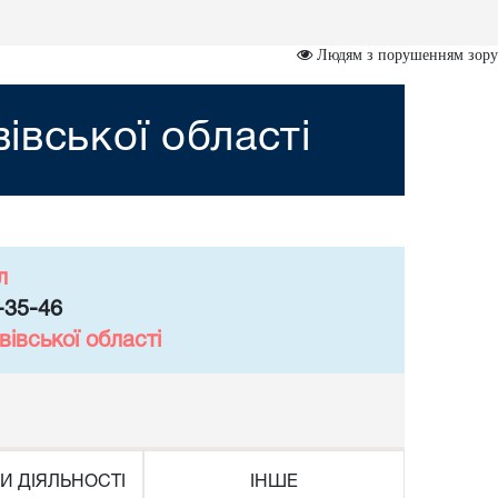
Людям з порушенням зору
івської області
л
-35-46
івської області
И ДІЯЛЬНОСТІ
ІНШЕ