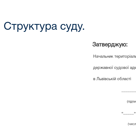
Структура суду.
Затверджую:
Начальник територіал
державної судової адм
в Львівській області
______
(підп
«_____»
(числ