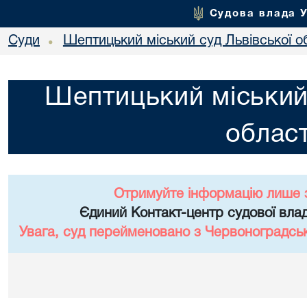
Судова влада 
Суди
Шептицький міський суд Львівської о
•
Шептицький міський 
област
Отримуйте інформацію лише 
Єдиний Контакт-центр судової влад
Увага, суд перейменовано з Червоноградськи