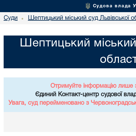
Судова влада 
Суди
Шептицький міський суд Львівської о
•
Шептицький міський 
област
Отримуйте інформацію лише 
Єдиний Контакт-центр судової влад
Увага, суд перейменовано з Червоноградськи