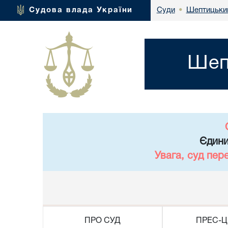
Шептицький 
Судова влада України
Суди
•
Шепт
Єдини
Увага, суд пер
ПРО СУД
ПРЕС-Ц