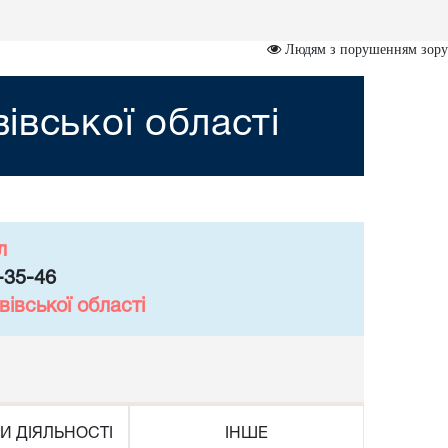
Людям з порушенням зору
івської області
л
-35-46
івської області
И ДІЯЛЬНОСТІ
ІНШЕ