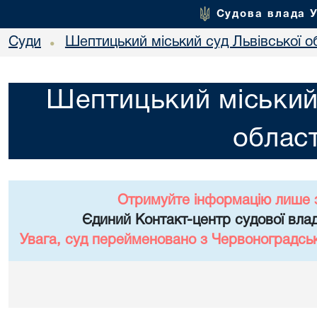
Судова влада 
Суди
Шептицький міський суд Львівської о
•
Шептицький міський 
област
Отримуйте інформацію лише 
Єдиний Контакт-центр судової влад
Увага, суд перейменовано з Червоноградськи