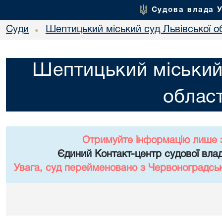
Судова влада 
Суди
Шептицький міський суд Львівської о
•
Шептицький міський 
област
Отримуйте інформацію лише 
Єдиний Контакт-центр судової влад
Увага, суд перейменовано з Червоноградськи