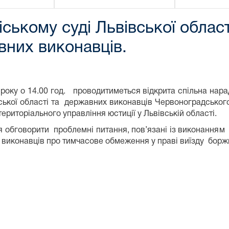
ькому суді Львівської област
вних виконавців.
 року о 14.00 год. проводитиметься відкрита спільна нар
ської області та державних виконавців Червоноградського
територіального управління юстиції у Львівській області.
 обговорити проблемні питання, пов’язані із виконанням
виконавців про тимчасове обмеження у праві виїзду боржн