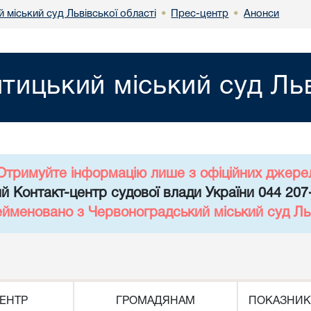
міський суд Львівської області
Прес-центр
Анонси
•
•
ицький міський суд Льв
Отримуйте інформацію лише з офіційних джере
й Контакт-центр судової влади України 044 207
ейменовано з Червоноградський міський суд Льв
ЕНТР
ГРОМАДЯНАМ
ПОКАЗНИК