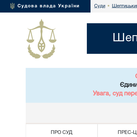
Шептицький 
Судова влада України
Суди
•
Шепт
Єдини
Увага, суд пер
ПРО СУД
ПРЕС-Ц