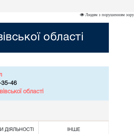
Людям з порушенням зору
івської області
л
-35-46
івської області
И ДІЯЛЬНОСТІ
ІНШЕ