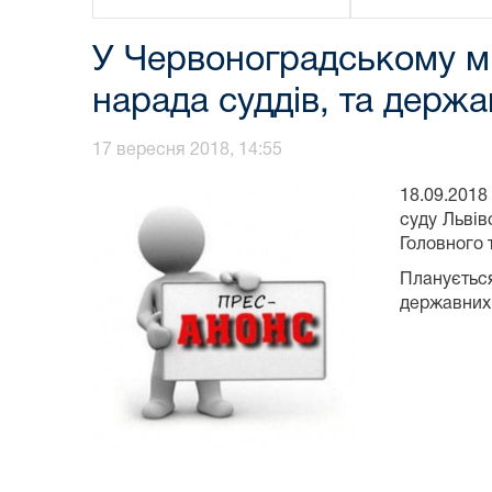
У Червоноградському міс
нарада суддів, та держа
17 вересня 2018, 14:55
18.09.2018
суду Львів
Головного 
Планується
державних 