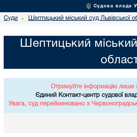
Судова влада 
Суди
Шептицький міський суд Львівської о
•
Шептицький міський 
област
Отримуйте інформацію лише 
Єдиний Контакт-центр судової влад
Увага, суд перейменовано з Червоноградськи