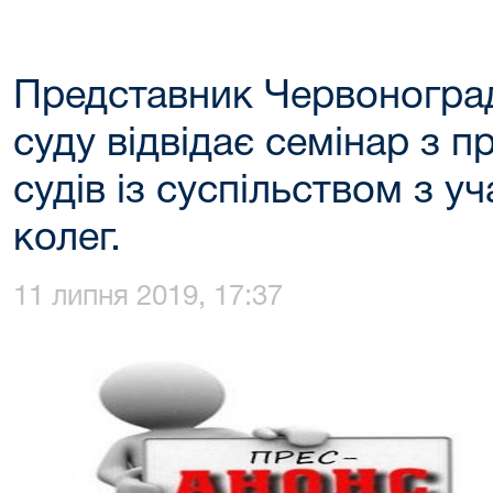
Представник Червоноград
суду відвідає семінар з п
судів із суспільством з у
колег.
11 липня 2019, 17:37