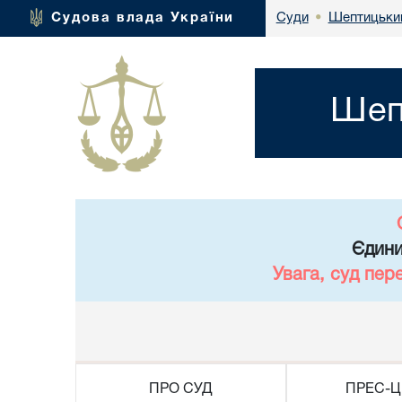
Шептицький 
Судова влада України
Суди
•
Шепт
Єдини
Увага, суд пер
ПРО СУД
ПРЕС-Ц