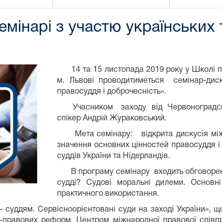
семінарі з участю українських 
14 та 15 листопада 2019 року у Школі пр
м. Львові проводитиметься семінар-дис
правосуддя і доброчесність».
Учасником заходу від Червоноградського
спікер Андрій Жураковський.
Мета семінару: відкрита дискусія між 
значення основних цінностей правосуддя і 
суддів України та Нідерландів.
В програму семінару входить обговоренн
судді? Судові моральні дилеми. Основні
практичного використання.
уддям. Сервісноорієнтовані суди на заході України», 
о-правових реформ, Центром міжнародної правової співпр