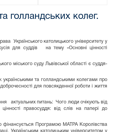
та голландських колег.
ава Українського католицького університету у
кусія для суддів на тему «Основні цінності
 міського суду Львівської області є суддя-
українськими та голландськими колегами про
доброчесності для повсякденної роботи і життя
я актуальних питань: Чого люди очікують від
 цінності правосуддя: від слів на папері до
що фінансується Програмою МАТРА Королівства
аці, Українським католицьким університетом у