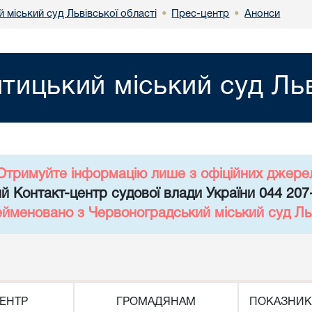
міський суд Львівської області
Прес-центр
Анонси
•
•
ицький міський суд Льв
Отримуйте інформацію лише з офіційних джере
й Контакт-центр судової влади України 044 207
ейменовано з Червоноградський міський суд Льв
ЕНТР
ГРОМАДЯНАМ
ПОКАЗНИК