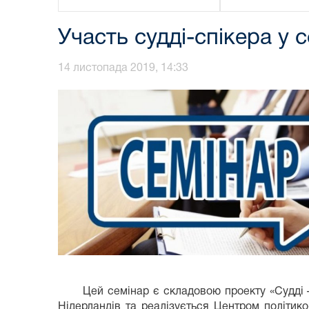
Участь судді-спікера у 
14 листопада 2019, 14:33
Цей семінар є складовою проекту «Судді – с
Нідерландів та реалізується Центром політик