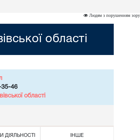
Людям з порушенням зору
івської області
л
-35-46
івської області
И ДІЯЛЬНОСТІ
ІНШЕ